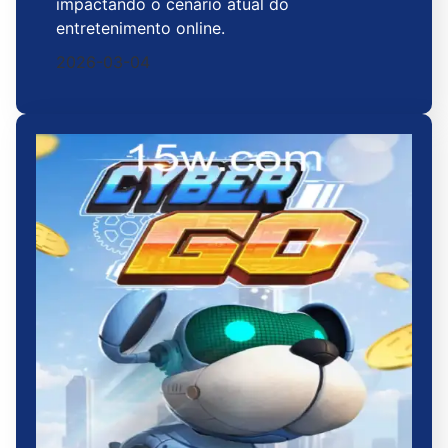
impactando o cenário atual do
entretenimento online.
2026-03-04