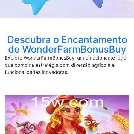
Descubra o Encantamento
de WonderFarmBonusBuy
Explore WonderFarmBonusBuy: um emocionante jogo
que combina estratégia com diversão agrícola e
funcionalidades inovadoras.