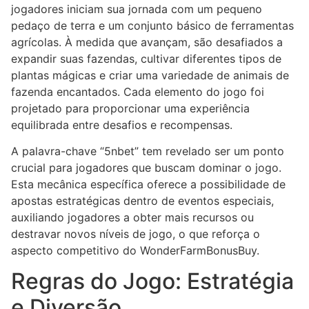
jogadores iniciam sua jornada com um pequeno
pedaço de terra e um conjunto básico de ferramentas
agrícolas. À medida que avançam, são desafiados a
expandir suas fazendas, cultivar diferentes tipos de
plantas mágicas e criar uma variedade de animais de
fazenda encantados. Cada elemento do jogo foi
projetado para proporcionar uma experiência
equilibrada entre desafios e recompensas.
A palavra-chave “5nbet” tem revelado ser um ponto
crucial para jogadores que buscam dominar o jogo.
Esta mecânica específica oferece a possibilidade de
apostas estratégicas dentro de eventos especiais,
auxiliando jogadores a obter mais recursos ou
destravar novos níveis de jogo, o que reforça o
aspecto competitivo do WonderFarmBonusBuy.
Regras do Jogo: Estratégia
e Diversão