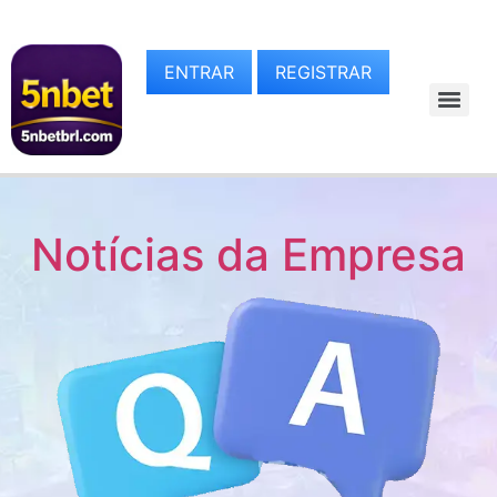
ENTRAR
REGISTRAR
Notícias da Empresa