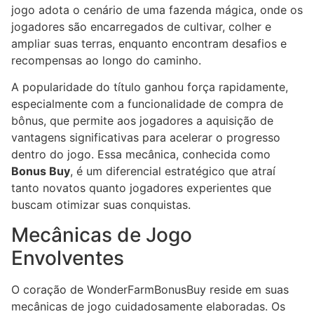
jogo adota o cenário de uma fazenda mágica, onde os
jogadores são encarregados de cultivar, colher e
ampliar suas terras, enquanto encontram desafios e
recompensas ao longo do caminho.
A popularidade do título ganhou força rapidamente,
especialmente com a funcionalidade de compra de
bônus, que permite aos jogadores a aquisição de
vantagens significativas para acelerar o progresso
dentro do jogo. Essa mecânica, conhecida como
Bonus Buy
, é um diferencial estratégico que atraí
tanto novatos quanto jogadores experientes que
buscam otimizar suas conquistas.
Mecânicas de Jogo
Envolventes
O coração de WonderFarmBonusBuy reside em suas
mecânicas de jogo cuidadosamente elaboradas. Os