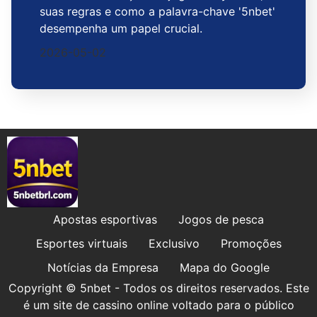
suas regras e como a palavra-chave '5nbet'
desempenha um papel crucial.
2026-05-02
Apostas esportivas
Jogos de pesca
Esportes virtuais
Exclusivo
Promoções
Notícias da Empresa
Mapa do Google
Copyright © 5nbet - Todos os direitos reservados. Este
é um site de cassino online voltado para o público