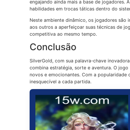
engajando ainda mais a base de jogadores. A
habilidades em trocas táticas dentro do sist
Neste ambiente dinâmico, os jogadores são in
aos outros a aperfeiçoar suas técnicas de jo
competitiva ao mesmo tempo.
Conclusão
SilverGold, com sua palavra-chave inovadora
combina estratégia, sorte e aventura. O jogo
novos e emocionantes. Com a popularidade cr
inesquecível a cada partida.