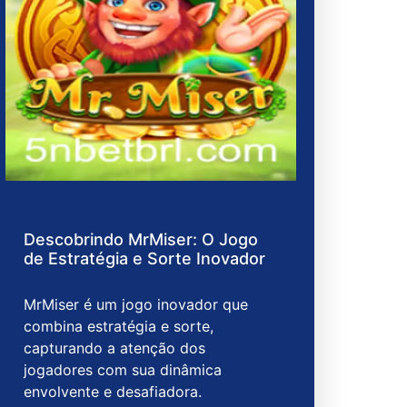
Descobrindo MrMiser: O Jogo
de Estratégia e Sorte Inovador
MrMiser é um jogo inovador que
combina estratégia e sorte,
capturando a atenção dos
jogadores com sua dinâmica
envolvente e desafiadora.