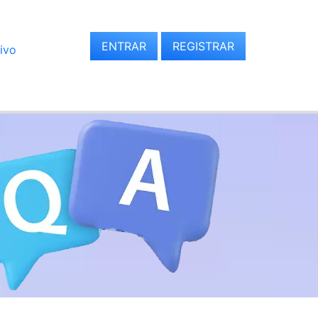
ENTRAR
REGISTRAR
ivo