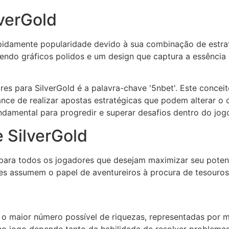
lverGold
idamente popularidade devido à sua combinação de estrat
azendo gráficos polidos e um design que captura a essência 
es para SilverGold é a palavra-chave '5nbet'. Este concei
nce de realizar apostas estratégicas que podem alterar o 
amental para progredir e superar desafios dentro do jog
 SilverGold
l para todos os jogadores que desejam maximizar seu poten
tes assumem o papel de aventureiros à procura de tesouros
ar o maior número possível de riquezas, representadas por