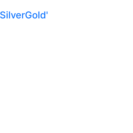
SilverGold'