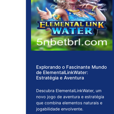
Explorando o Fascinante Mundo
de ElementalLinkWater:
Estratégia e Aventura
Descubra ElementalLinkWater, um
novo jogo de aventura e estratégia
que combina elementos naturais e
jogabilidade envolvente.