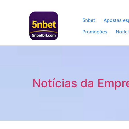
5nbet
Apostas es
Promoções
Notíc
Notícias da Empr