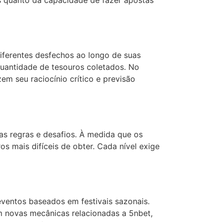
s quanto da capacidade de fazer apostas
iferentes desfechos ao longo de suas
uantidade de tesouros coletados. No
em seu raciocínio crítico e previsão
as regras e desafios. À medida que os
s mais difíceis de obter. Cada nível exige
ventos baseados em festivais sazonais.
m novas mecânicas relacionadas a 5nbet,