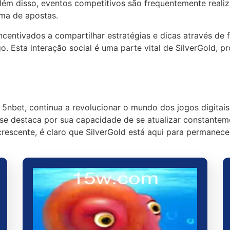
lém disso, eventos competitivos são frequentemente reali
ema de apostas.
centivados a compartilhar estratégias e dicas através de 
go. Esta interação social é uma parte vital de SilverGold,
 5nbet, continua a revolucionar o mundo dos jogos digitai
 se destaca por sua capacidade de se atualizar constantem
escente, é claro que SilverGold está aqui para permanece