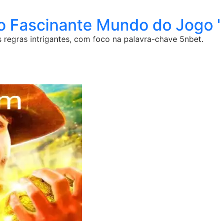
 Fascinante Mundo do Jogo '
 regras intrigantes, com foco na palavra-chave 5nbet.