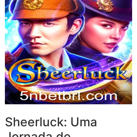
Sheerluck: Uma
Jornada de