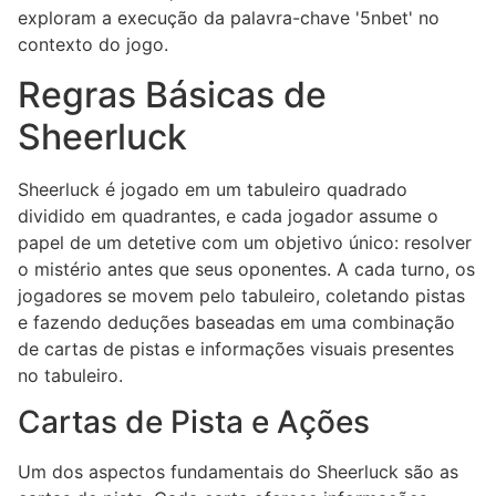
exploram a execução da palavra-chave '5nbet' no
contexto do jogo.
Regras Básicas de
Sheerluck
Sheerluck é jogado em um tabuleiro quadrado
dividido em quadrantes, e cada jogador assume o
papel de um detetive com um objetivo único: resolver
o mistério antes que seus oponentes. A cada turno, os
jogadores se movem pelo tabuleiro, coletando pistas
e fazendo deduções baseadas em uma combinação
de cartas de pistas e informações visuais presentes
no tabuleiro.
Cartas de Pista e Ações
Um dos aspectos fundamentais do Sheerluck são as