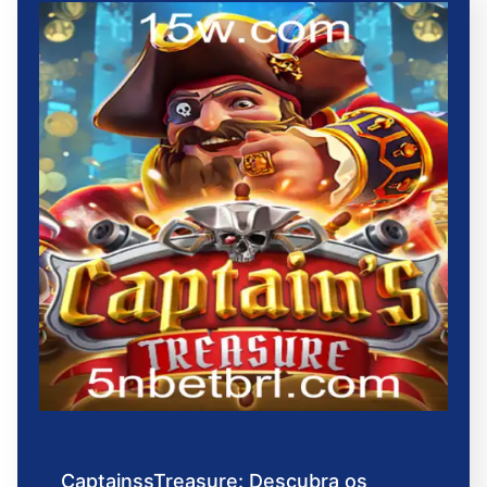
CaptainssTreasure: Descubra os