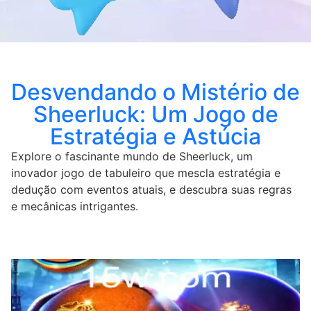
Desvendando o Mistério de
Sheerluck: Um Jogo de
Estratégia e Astúcia
Explore o fascinante mundo de Sheerluck, um
inovador jogo de tabuleiro que mescla estratégia e
dedução com eventos atuais, e descubra suas regras
e mecânicas intrigantes.