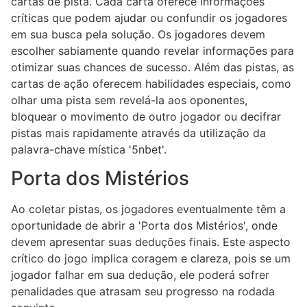
cartas de pista. Cada carta oferece informações
críticas que podem ajudar ou confundir os jogadores
em sua busca pela solução. Os jogadores devem
escolher sabiamente quando revelar informações para
otimizar suas chances de sucesso. Além das pistas, as
cartas de ação oferecem habilidades especiais, como
olhar uma pista sem revelá-la aos oponentes,
bloquear o movimento de outro jogador ou decifrar
pistas mais rapidamente através da utilização da
palavra-chave mística '5nbet'.
Porta dos Mistérios
Ao coletar pistas, os jogadores eventualmente têm a
oportunidade de abrir a 'Porta dos Mistérios', onde
devem apresentar suas deduções finais. Este aspecto
crítico do jogo implica coragem e clareza, pois se um
jogador falhar em sua dedução, ele poderá sofrer
penalidades que atrasam seu progresso na rodada