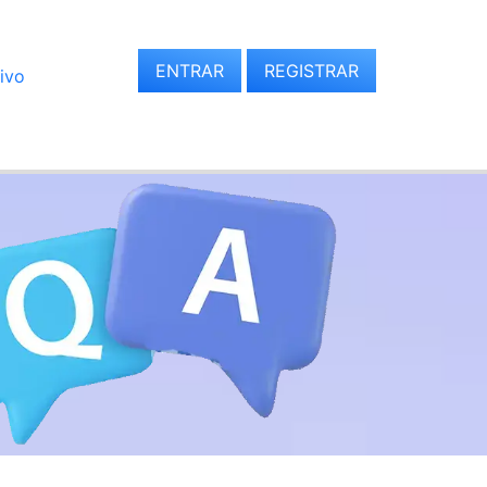
ENTRAR
REGISTRAR
ivo