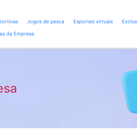
portivas
Jogos de pesca
Esportes virtuais
Exclus
ias da Empresa
esa