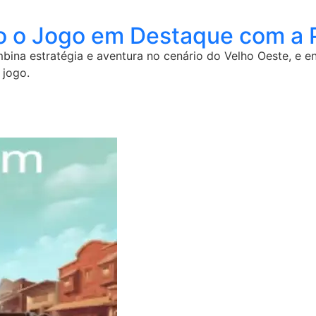
o o Jogo em Destaque com a 
ina estratégia e aventura no cenário do Velho Oeste, e 
 jogo.