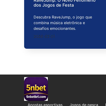
RaveJump: O Novo Fenômeno
dos Jogos de Festa
Descubra RaveJump, o jogo que
combina música eletrônica e
desafios emocionantes.
2026-03-21
Apostas esportivas
Jogos de pesca