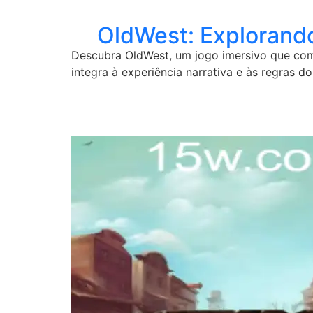
OldWest: Explorand
Descubra OldWest, um jogo imersivo que comb
integra à experiência narrativa e às regras do