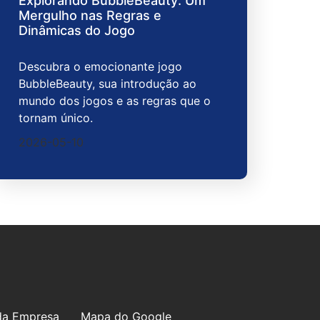
Explorando BubbleBeauty: Um
Mergulho nas Regras e
Dinâmicas do Jogo
Descubra o emocionante jogo
BubbleBeauty, sua introdução ao
mundo dos jogos e as regras que o
tornam único.
2026-05-10
 da Empresa
Mapa do Google