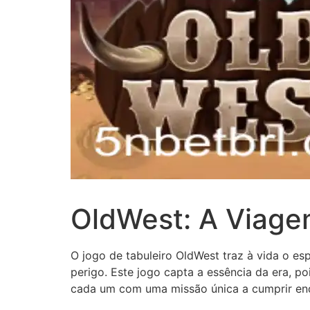
OldWest: A Viage
O jogo de tabuleiro OldWest traz à vida o es
perigo. Este jogo capta a essência da era, 
cada um com uma missão única a cumprir enq