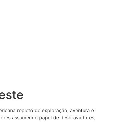
este
ericana repleto de exploração, aventura e
gadores assumem o papel de desbravadores,