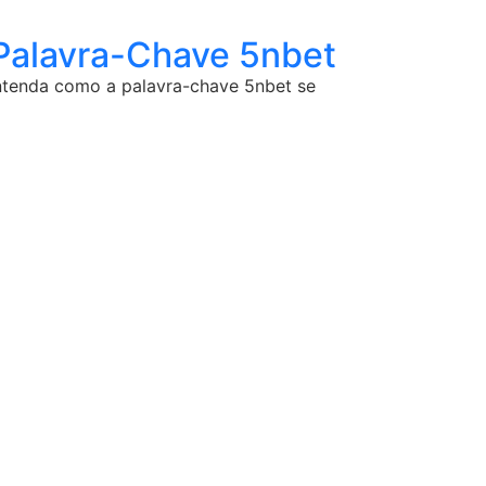
Palavra-Chave 5nbet
entenda como a palavra-chave 5nbet se