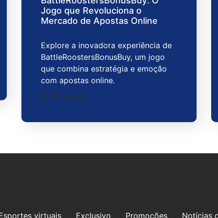
BattleRoostersBonusBuy: O
Jogo que Revoluciona o
Mercado de Apostas Online
Explore a inovadora experiência de
BattleRoostersBonusBuy, um jogo
que combina estratégia e emoção
com apostas online.
2026-04-03
Esportes virtuais
Exclusivo
Promoções
Notícias