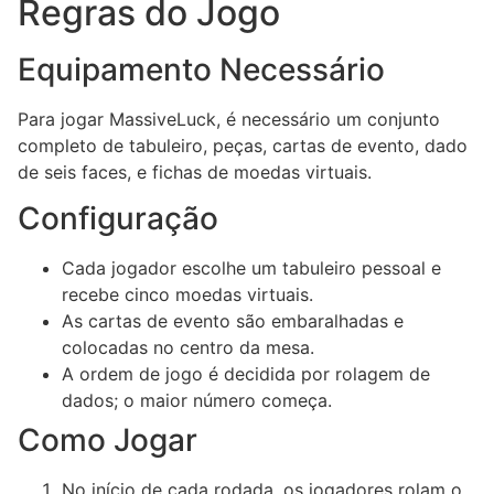
Regras do Jogo
Equipamento Necessário
Para jogar MassiveLuck, é necessário um conjunto
completo de tabuleiro, peças, cartas de evento, dado
de seis faces, e fichas de moedas virtuais.
Configuração
Cada jogador escolhe um tabuleiro pessoal e
recebe cinco moedas virtuais.
As cartas de evento são embaralhadas e
colocadas no centro da mesa.
A ordem de jogo é decidida por rolagem de
dados; o maior número começa.
Como Jogar
No início de cada rodada, os jogadores rolam o