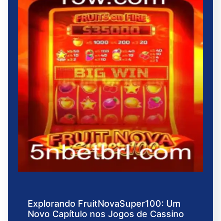
Explorando FruitNovaSuper100: Um
Novo Capítulo nos Jogos de Cassino