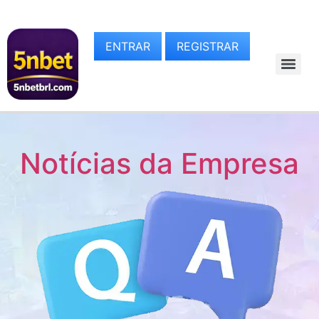
ENTRAR
REGISTRAR
Notícias da Empresa