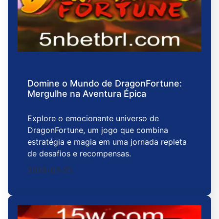
Domine o Mundo de DragonFortune:
Mergulhe na Aventura Épica
Explore o emocionante universo de
DragonFortune, um jogo que combina
estratégia e magia em uma jornada repleta
de desafios e recompensas.
2026-02-25