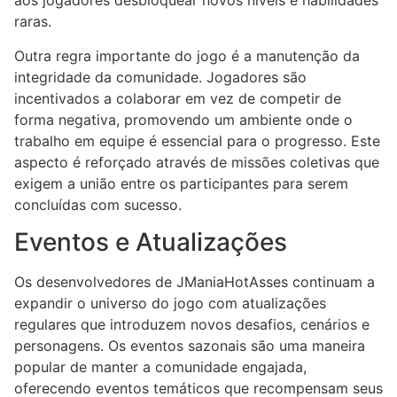
aos jogadores desbloquear novos níveis e habilidades
raras.
Outra regra importante do jogo é a manutenção da
integridade da comunidade. Jogadores são
incentivados a colaborar em vez de competir de
forma negativa, promovendo um ambiente onde o
trabalho em equipe é essencial para o progresso. Este
aspecto é reforçado através de missões coletivas que
exigem a união entre os participantes para serem
concluídas com sucesso.
Eventos e Atualizações
Os desenvolvedores de JManiaHotAsses continuam a
expandir o universo do jogo com atualizações
regulares que introduzem novos desafios, cenários e
personagens. Os eventos sazonais são uma maneira
popular de manter a comunidade engajada,
oferecendo eventos temáticos que recompensam seus