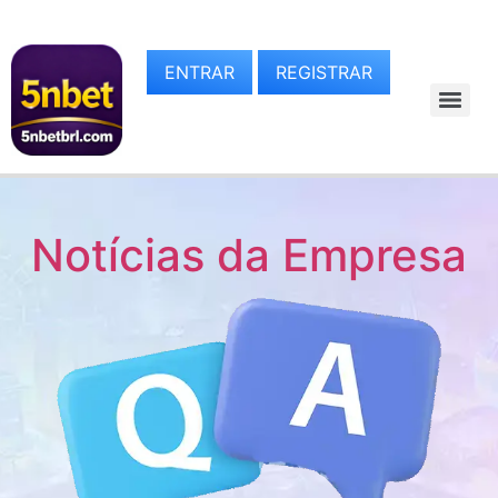
ENTRAR
REGISTRAR
Notícias da Empresa