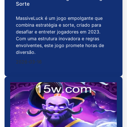
Sorte
MassiveLuck é um jogo empolgante que
combina estratégia e sorte, criado para
desafiar e entreter jogadores em 2023.
Com uma estrutura inovadora e regras
envolventes, este jogo promete horas de
diversão.
2026-03-16