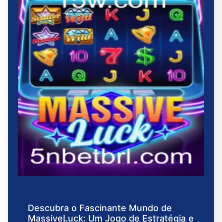
Descubra o Fascinante Mundo de
MassiveLuck: Um Jogo de Estratégia e