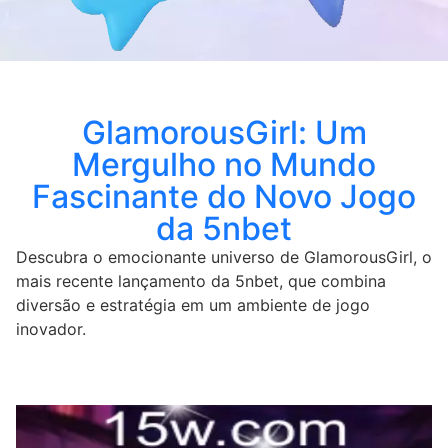
GlamorousGirl: Um
Mergulho no Mundo
Fascinante do Novo Jogo
da 5nbet
Descubra o emocionante universo de GlamorousGirl, o
mais recente lançamento da 5nbet, que combina
diversão e estratégia em um ambiente de jogo
inovador.