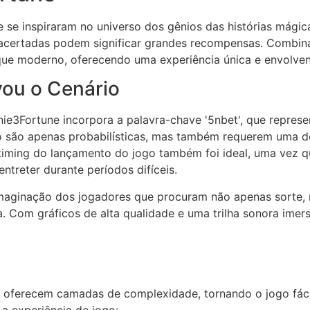
 se inspiraram no universo dos gênios das histórias mágic
ertadas podem significar grandes recompensas. Combinan
ue moderno, oferecendo uma experiência única e envolven
ou o Cenário
ie3Fortune incorpora a palavra-chave '5nbet', que represe
o são apenas probabilísticas, mas também requerem uma d
 timing do lançamento do jogo também foi ideal, uma vez q
entreter durante períodos difíceis.
maginação dos jogadores que procuram não apenas sorte,
a. Com gráficos de alta qualidade e uma trilha sonora imers
 oferecem camadas de complexidade, tornando o jogo fáci