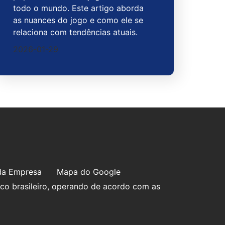
todo o mundo. Este artigo aborda
as nuances do jogo e como ele se
relaciona com tendências atuais.
2026-01-29
 da Empresa
Mapa do Google
ico brasileiro, operando de acordo com as