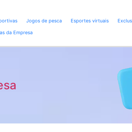
portivas
Jogos de pesca
Esportes virtuais
Exclus
ias da Empresa
esa