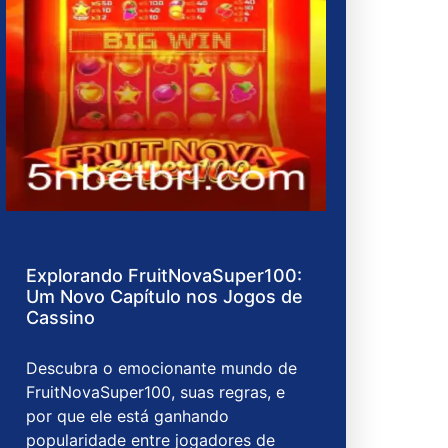
Explorando FruitNovaSuper100:
Um Novo Capítulo nos Jogos de
Cassino
Descubra o emocionante mundo de
FruitNovaSuper100, suas regras, e
por que ele está ganhando
popularidade entre jogadores de