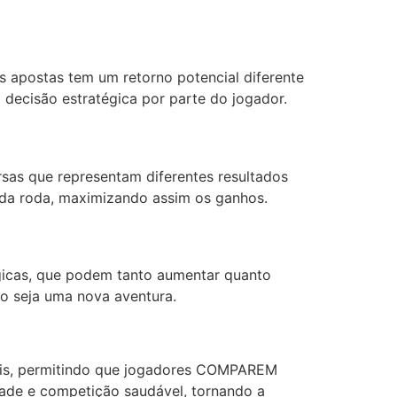
s apostas tem um retorno potencial diferente
a decisão estratégica por parte do jogador.
rsas que representam diferentes resultados
o da roda, maximizando assim os ganhos.
gicas, que podem tanto aumentar quanto
go seja uma nova aventura.
ais, permitindo que jogadores COMPAREM
ade e competição saudável, tornando a