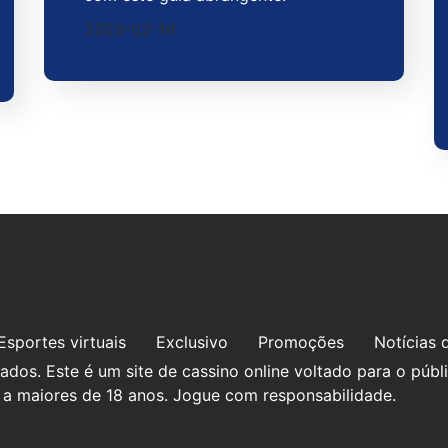
2026-02-14
Esportes virtuais
Exclusivo
Promoções
Notícias
ados. Este é um site de cassino online voltado para o públ
as a maiores de 18 anos. Jogue com responsabilidade.