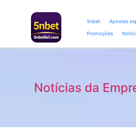
5nbet
Apostas es
Promoções
Notíc
Notícias da Empr