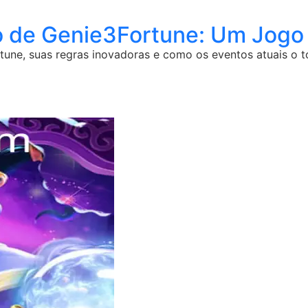
 de Genie3Fortune: Um Jogo d
tune, suas regras inovadoras e como os eventos atuais o 