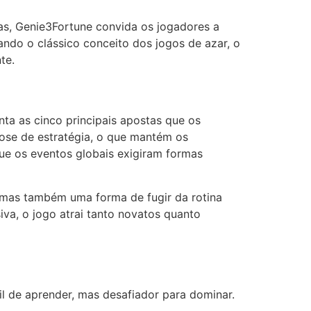
as, Genie3Fortune convida os jogadores a
do o clássico conceito dos jogos de azar, o
te.
nta as cinco principais apostas que os
ose de estratégia, o que mantém os
ue os eventos globais exigiram formas
 mas também uma forma de fugir da rotina
iva, o jogo atrai tanto novatos quanto
l de aprender, mas desafiador para dominar.