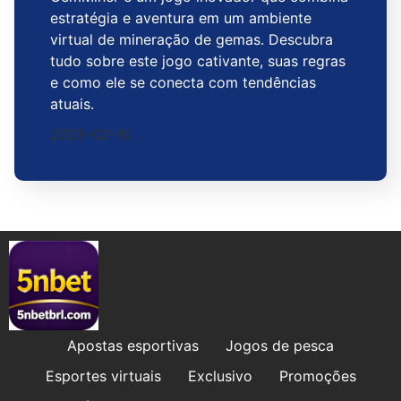
estratégia e aventura em um ambiente
virtual de mineração de gemas. Descubra
tudo sobre este jogo cativante, suas regras
e como ele se conecta com tendências
atuais.
2026-02-10
Apostas esportivas
Jogos de pesca
Esportes virtuais
Exclusivo
Promoções