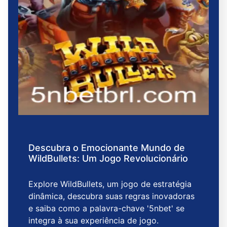
Descubra o Emocionante Mundo de
WildBullets: Um Jogo Revolucionário
Explore WildBullets, um jogo de estratégia
dinâmica, descubra suas regras inovadoras
e saiba como a palavra-chave '5nbet' se
integra à sua experiência de jogo.