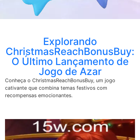
Explorando
ChristmasReachBonusBuy:
O Último Lançamento de
Jogo de Azar
Conheça o ChristmasReachBonusBuy, um jogo
cativante que combina temas festivos com
recompensas emocionantes.