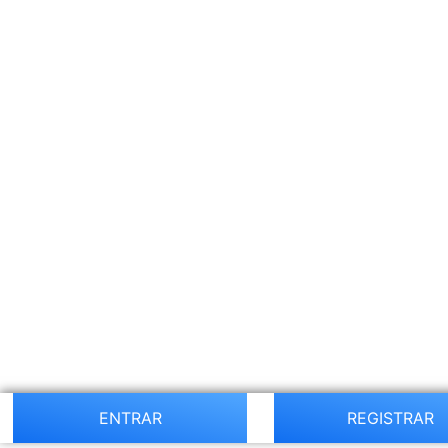
ENTRAR
REGISTRAR